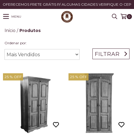
OFERECEMOS FRETE GRÁTIS P/ ALGUMAS CIDADES VERIFIQUE O CEP
MENU
0
Início
/
Produtos
Ordenar por:
FILTRAR
25
% OFF
25
% OFF