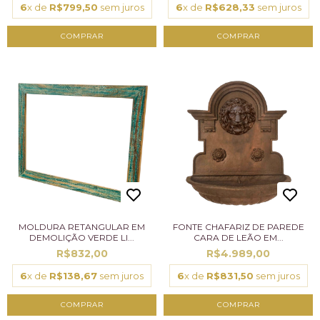
6
x de
R$799,50
sem juros
6
x de
R$628,33
sem juros
MOLDURA RETANGULAR EM
FONTE CHAFARIZ DE PAREDE
DEMOLIÇÃO VERDE LI...
CARA DE LEÃO EM...
R$832,00
R$4.989,00
6
x de
R$138,67
sem juros
6
x de
R$831,50
sem juros