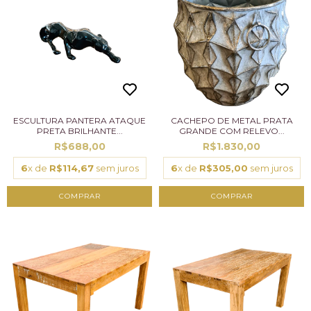
ESCULTURA PANTERA ATAQUE
CACHEPO DE METAL PRATA
PRETA BRILHANTE...
GRANDE COM RELEVO...
R$688,00
R$1.830,00
6
x de
R$114,67
sem juros
6
x de
R$305,00
sem juros