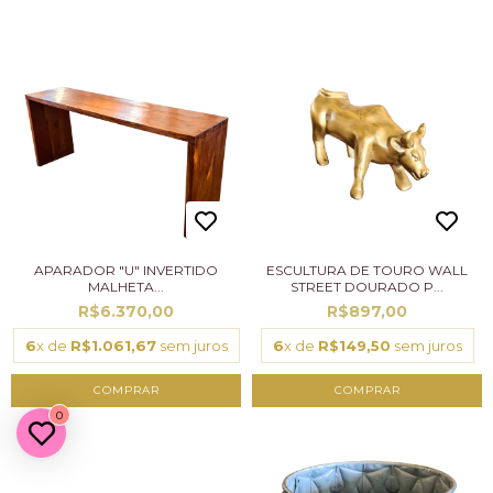
APARADOR "U" INVERTIDO
ESCULTURA DE TOURO WALL
MALHETA...
STREET DOURADO P...
R$6.370,00
R$897,00
6
x de
R$1.061,67
sem juros
6
x de
R$149,50
sem juros
0