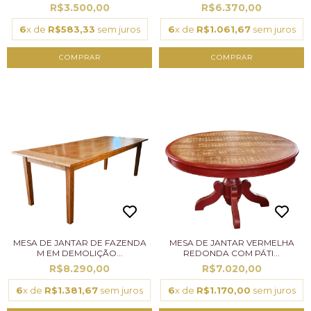
R$3.500,00
R$6.370,00
6
x de
R$583,33
sem juros
6
x de
R$1.061,67
sem juros
MESA DE JANTAR DE FAZENDA
MESA DE JANTAR VERMELHA
M EM DEMOLIÇÃO...
REDONDA COM PÁTI...
R$8.290,00
R$7.020,00
6
x de
R$1.381,67
sem juros
6
x de
R$1.170,00
sem juros