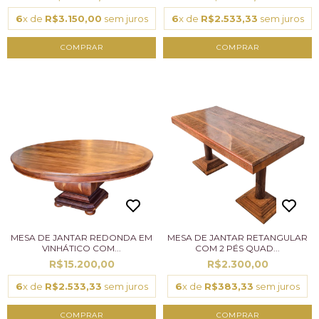
6
x de
R$3.150,00
sem juros
6
x de
R$2.533,33
sem juros
MESA DE JANTAR REDONDA EM
MESA DE JANTAR RETANGULAR
VINHÁTICO COM...
COM 2 PÉS QUAD...
R$15.200,00
R$2.300,00
6
x de
R$2.533,33
sem juros
6
x de
R$383,33
sem juros