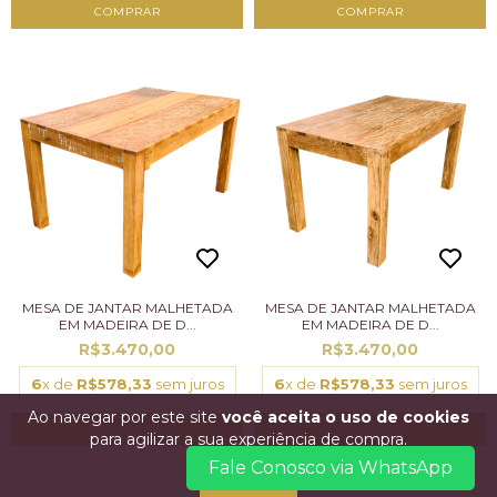
MESA DE JANTAR MALHETADA
MESA DE JANTAR MALHETADA
EM MADEIRA DE D...
EM MADEIRA DE D...
R$3.470,00
R$3.470,00
6
x de
R$578,33
sem juros
6
x de
R$578,33
sem juros
Ao navegar por este site
você aceita o uso de cookies
para agilizar a sua experiência de compra.
Fale Conosco via WhatsApp
ENTENDI