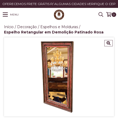
OFERECEMOS FRETE GRÁTIS P/ ALGUMAS CIDADES VERIFIQUE O CEP
MENU
0
Início
/
Decoração
/
Espelhos e Molduras
/
Espelho Retangular em Demolição Patinado Rosa