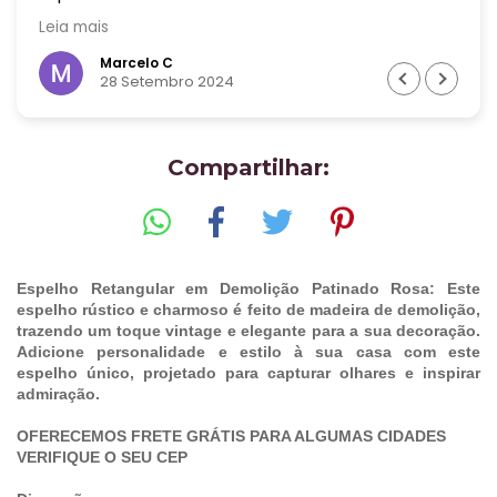
! Era uma peça bem grande! Recomendo muito
Leia mais
essa empresa! Valeu cada centavo !
Marcelo C
28 Setembro 2024
Compartilhar:
Espelho Retangular em Demolição Patinado Rosa: Este
espelho rústico e charmoso é feito de madeira de demolição,
trazendo um toque vintage e elegante para a sua decoração.
Adicione personalidade e estilo à sua casa com este
espelho único, projetado para capturar olhares e inspirar
admiração.
OFERECEMOS FRETE GRÁTIS PARA ALGUMAS CIDADES
VERIFIQUE O SEU CEP