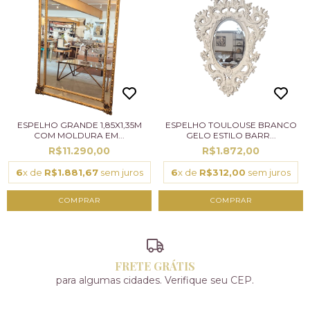
ESPELHO GRANDE 1,85X1,35M
ESPELHO TOULOUSE BRANCO
COM MOLDURA EM...
GELO ESTILO BARR...
R$11.290,00
R$1.872,00
6
x de
R$1.881,67
sem juros
6
x de
R$312,00
sem juros
FRETE GRÁTIS
para algumas cidades. Verifique seu CEP.