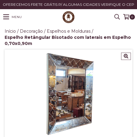
OFERECEMOS FRETE GRÁTIS P/ ALGUMAS CIDADES VERIFIQUE O CEP
MENU
0
Início
/
Decoração
/
Espelhos e Molduras
/
Espelho Retângular Bisotado com laterais em Espelho
0,70x0,90m