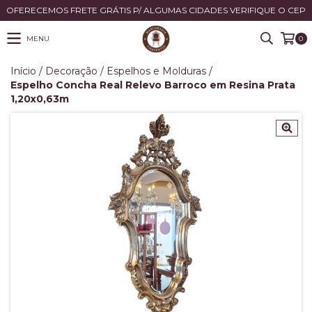
OFERECEMOS FRETE GRÁTIS P/ ALGUMAS CIDADES VERIFIQUE O CEP
MENU
0
Início
/
Decoração
/
Espelhos e Molduras
/
Espelho Concha Real Relevo Barroco em Resina Prata
1,20x0,63m