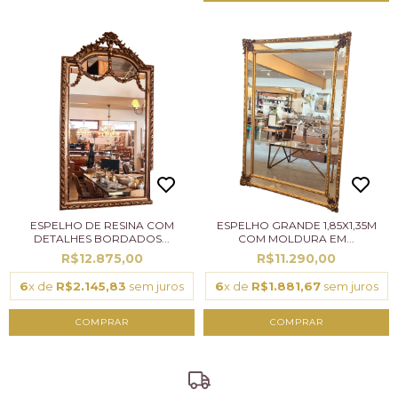
ESPELHO DE RESINA COM
ESPELHO GRANDE 1,85X1,35M
DETALHES BORDADOS...
COM MOLDURA EM...
R$12.875,00
R$11.290,00
6
x de
R$2.145,83
sem juros
6
x de
R$1.881,67
sem juros