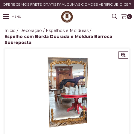
OFERECEMOS FRETE GRÁTIS P/ ALGUMAS CIDADES VERIFIQUE O CEP
MENU
0
Início
/
Decoração
/
Espelhos e Molduras
/
Espelho com Borda Dourada e Moldura Barroca
Sobreposta