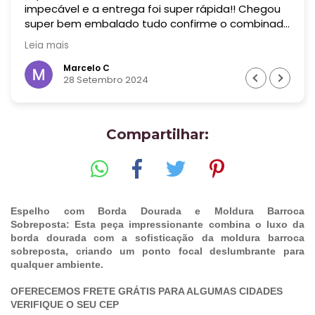
impecável e a entrega foi super rápida!! Chegou
super bem embalado tudo confirme o combinado
! Era uma peça bem grande! Recomendo muito
Leia mais
essa empresa! Valeu cada centavo !
Marcelo C
28 Setembro 2024
Compartilhar:
Espelho com Borda Dourada e Moldura Barroca
Sobreposta: Esta peça impressionante combina o luxo da
borda dourada com a sofisticação da moldura barroca
sobreposta, criando um ponto focal deslumbrante para
qualquer ambiente.
OFERECEMOS FRETE GRÁTIS PARA ALGUMAS CIDADES
VERIFIQUE O SEU CEP