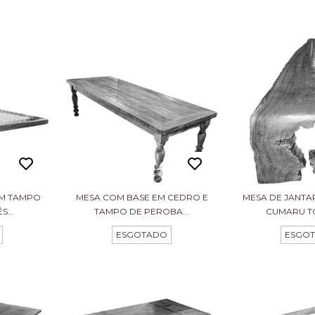
OM TAMPO
MESA COM BASE EM CEDRO E
MESA DE JANTA
S...
TAMPO DE PEROBA...
CUMARU TO
ESGOTADO
ESGO