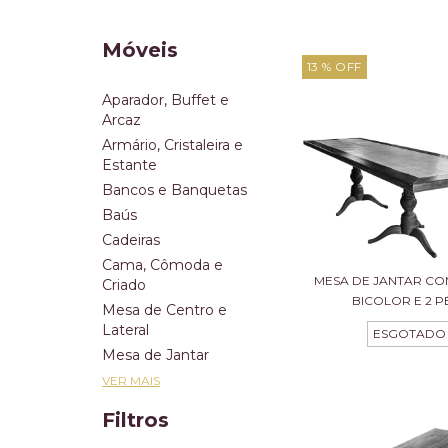
Móveis
13
% OFF
Aparador, Buffet e
Arcaz
Armário, Cristaleira e
Estante
Bancos e Banquetas
Baús
Cadeiras
Cama, Cômoda e
MESA DE JANTAR C
Criado
BICOLOR E 2 PÉ
Mesa de Centro e
Lateral
ESGOTADO
Mesa de Jantar
VER MAIS
Filtros