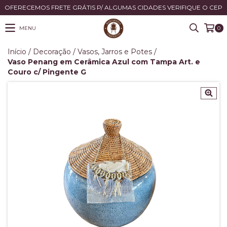
OFERECEMOS FRETE GRÁTIS P/ ALGUMAS CIDADES VERIFIQUE O CEP
MENU
0
Início
/
Decoração
/
Vasos, Jarros e Potes
/
Vaso Penang em Cerâmica Azul com Tampa Art. e
Couro c/ Pingente G