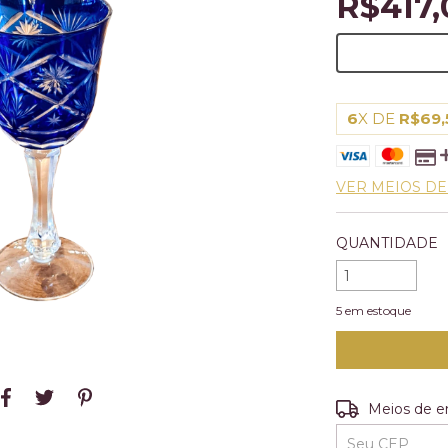
R$417,
6
X DE
R$69,
VER MEIOS D
QUANTIDADE
5
em estoque
Entregas para o
Meios de e