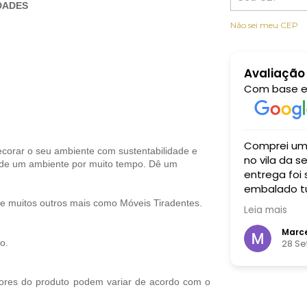
DADES
Não sei meu CEP
Avaliação
Com base 
xcelente. A comida estava maravilhosa,
Comprei um aparador para 
ecorar o seu ambiente com sustentabilidade e
sa e autenticada, com um atendimento
no vila da serra recebi um atendimento i
me de um ambiente por muito tempo. Dê um
or e simpático feito pelos próprios
entrega foi
embalado tu
bem grande
 e muitos outros mais como Móveis Tiradentes.
Leia mais
cada centav
 Spinelli
Marce
embro 2024
28 S
o.
ores do produto podem variar de acordo com o