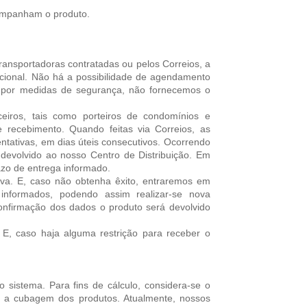
ompanham o produto.
ransportadoras contratadas ou pelos Correios, a
nacional. Não há a possibilidade de agendamento
, por medidas de segurança, não fornecemos o
eiros, tais como porteiros de condomínios e
e recebimento. Quando feitas via Correios, as
ntativas, em dias úteis consecutivos. Ocorrendo
á devolvido ao nosso Centro de Distribuição. Em
azo de entrega informado.
iva. E, caso não obtenha êxito, entraremos em
informados, podendo assim realizar-se nova
confirmação dos dados o produto será devolvido
E, caso haja alguma restrição para receber o
o sistema. Para fins de cálculo, considera-se o
 e a cubagem dos produtos. Atualmente, nossos