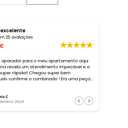
 excelente
em
25 avaliações
o meu apartamento aqui
Comprei u
mpecável e a
entregaram
 super rápida!! Chegou super bem
acordo co
do confirme o combinado ! Era uma peça
Super profi
! Recomendo muito essa empresa! Valeu
o !
lo C
Bia
etembro 2024
28 