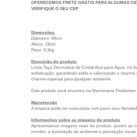
OFERECEMOS FRETE GRÁTIS PARA ALGUMAS CI
VERIFIQUE O SEU CEP
Dimensões
Diâmetro: 08cm
Altura: 19cm
Peso: 0,3kg
Descrição do produto
s, artesanato e obras de arte com
Experiência e
Linda
Taça Decorativa de Cristal Azul para Água,
irá d
isticação . Peças em ferro fundido e
muito saboro
sofisticação, garantindo estilo e valorizando o char
eira entre outras diversas opções, dá
muito acolhed
charme especial para qualquer ambiente.
prar a loja inteira. Estacionamento
donos.
imento de primeira. Recomendo.
Este produto você encontra na Marcenaria Tiradentes
Manutenção
re Cambraia
Ricardo
 2025
19 Nov
A limpeza pode ser executada com pano seco flanelad
Informações sobre as imagens do produto
Apresentamos imagens reais do produto, porém as c
monitor, a iluminação do ambiente e percepção visual.