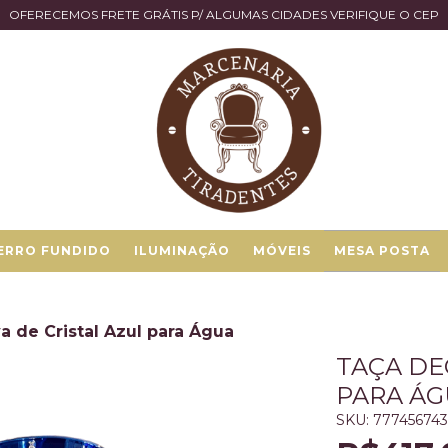
OFERECEMOS FRETE GRÁTIS P/ ALGUMAS CIDADES VERIFIQUE O CEP
ERRO FUNDIDO
ILUMINAÇÃO
MÓVEIS
MESA POSTA
a de Cristal Azul para Água
TAÇA DE
PARA Á
SKU:
77745674