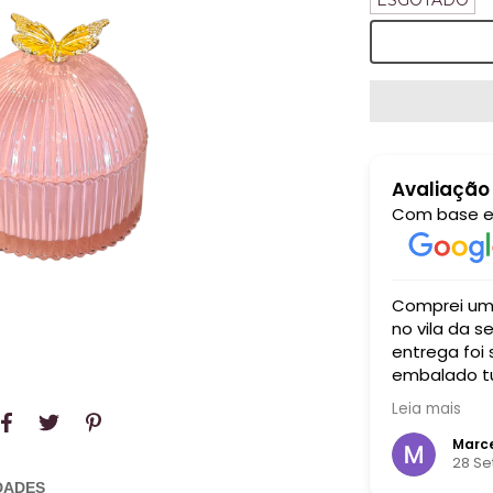
ESGOTADO
Avaliação
Com base 
xcelente. A comida estava maravilhosa,
Comprei um aparador para 
sa e autenticada, com um atendimento
no vila da serra recebi um atendimento i
or e simpático feito pelos próprios
entrega foi
embalado tu
bem grande
Leia mais
cada centav
 Spinelli
Marce
embro 2024
28 S
DADES