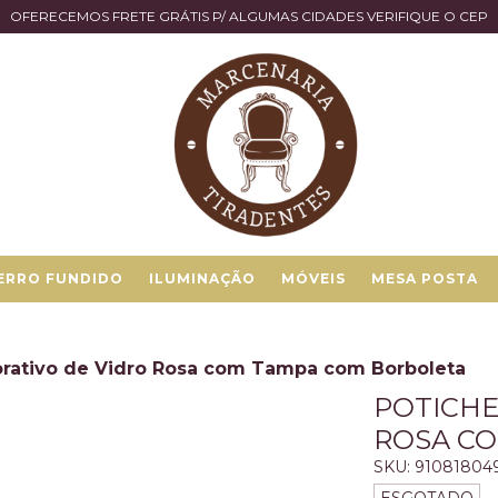
OFERECEMOS FRETE GRÁTIS P/ ALGUMAS CIDADES VERIFIQUE O CEP
ERRO FUNDIDO
ILUMINAÇÃO
MÓVEIS
MESA POSTA
orativo de Vidro Rosa com Tampa com Borboleta
POTICHE
ROSA C
SKU:
91081804