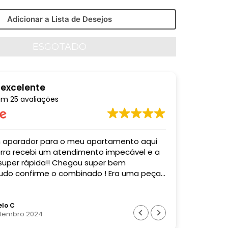
Adicionar a Lista de Desejos
 excelente
em
25 avaliações
o meu apartamento aqui
Comprei u
mpecável e a
entregaram
 super rápida!! Chegou super bem
acordo co
do confirme o combinado ! Era uma peça
Super profi
! Recomendo muito essa empresa! Valeu
o !
lo C
Bia
etembro 2024
28 