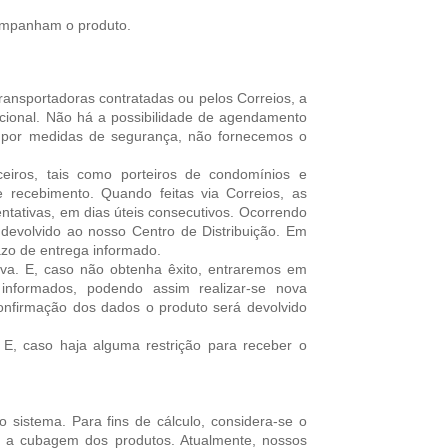
ompanham o produto.
ransportadoras contratadas ou pelos Correios, a
nacional. Não há a possibilidade de agendamento
, por medidas de segurança, não fornecemos o
eiros, tais como porteiros de condomínios e
e recebimento. Quando feitas via Correios, as
ntativas, em dias úteis consecutivos. Ocorrendo
á devolvido ao nosso Centro de Distribuição. Em
azo de entrega informado.
iva. E, caso não obtenha êxito, entraremos em
informados, podendo assim realizar-se nova
confirmação dos dados o produto será devolvido
E, caso haja alguma restrição para receber o
o sistema. Para fins de cálculo, considera-se o
 e a cubagem dos produtos. Atualmente, nossos