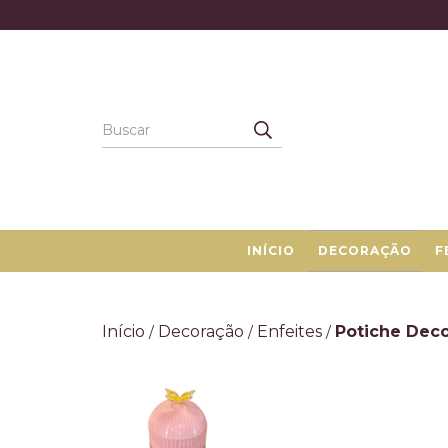
INÍCIO
DECORAÇÃO
F
Início
Decoração
Enfeites
Potiche Dec
/
/
/