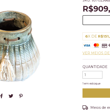
SKU:
93702366
R$909
6
X DE
R$151
VER MEIOS D
QUANTIDADE
1
em estoque
Entregas para o
Meios de e