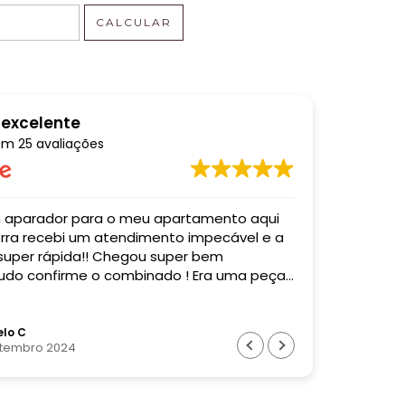
CALCULAR
 excelente
em
25 avaliações
o meu apartamento aqui
Comprei u
mpecável e a
entregaram
 super rápida!! Chegou super bem
acordo co
do confirme o combinado ! Era uma peça
Super profi
! Recomendo muito essa empresa! Valeu
o !
lo C
Bia
etembro 2024
28 