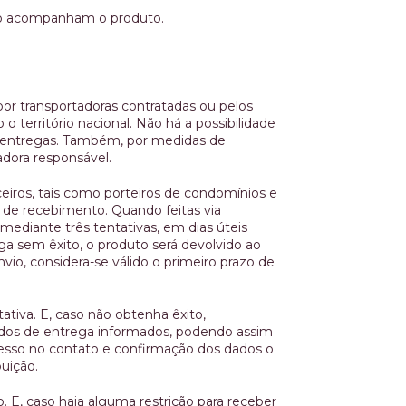
ão acompanham o produto.
por transportadoras contratadas ou pelos
o território nacional. Não há a possibilidade
e entregas. Também, por medidas de
adora responsável.
eiros, tais como porteiros de condomínios e
 de recebimento. Quando feitas via
 mediante três tentativas, em dias úteis
ga sem êxito, o produto será devolvido ao
io, considera-se válido o primeiro prazo de
ativa. E, caso não obtenha êxito,
dos de entrega informados, podendo assim
cesso no contato e confirmação dos dados o
uição.
 E, caso haja alguma restrição para receber