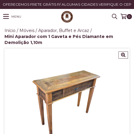
OFERECEMOS FRETE GRÁTIS P/ ALGUMAS CIDADES VERIFIQUE O CEP
MENU
0
Início
/
Móveis
/
Aparador, Buffet e Arcaz
/
Mini Aparador com 1 Gaveta e Pés Diamante em
Demolição 1,10m