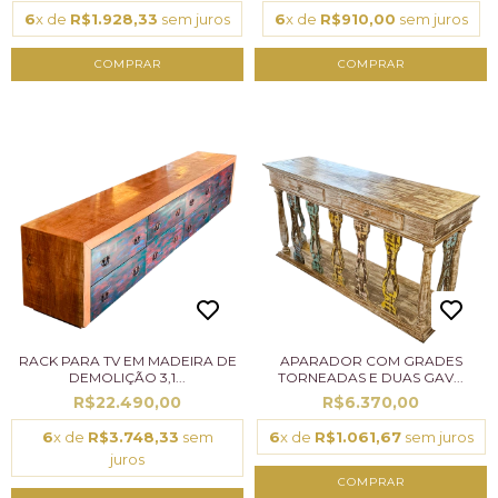
6
x de
R$1.928,33
sem juros
6
x de
R$910,00
sem juros
RACK PARA TV EM MADEIRA DE
APARADOR COM GRADES
DEMOLIÇÃO 3,1...
TORNEADAS E DUAS GAV...
R$22.490,00
R$6.370,00
6
x de
R$3.748,33
sem
6
x de
R$1.061,67
sem juros
juros