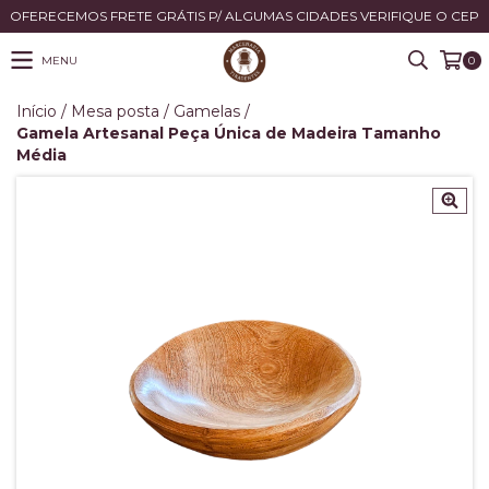
OFERECEMOS FRETE GRÁTIS P/ ALGUMAS CIDADES VERIFIQUE O CEP
MENU
0
Início
/
Mesa posta
/
Gamelas
/
Gamela Artesanal Peça Única de Madeira Tamanho
Média