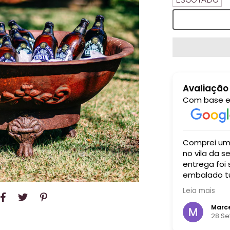
ESGOTADO
Avaliação
Com base 
xcelente. A comida estava maravilhosa,
Comprei um aparador para 
sa e autenticada, com um atendimento
no vila da serra recebi um atendimento i
or e simpático feito pelos próprios
entrega foi
embalado tu
bem grande
Leia mais
cada centav
 Spinelli
Marce
embro 2024
28 S