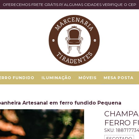
OFERECEMOS FRETE GRÁTIS P/ ALGUMAS CIDADES VERIFIQUE O CEP
ERRO FUNDIDO
ILUMINAÇÃO
MÓVEIS
MESA POSTA
nheira Artesanal em ferro fundido Pequena
CHAMPA
FERRO 
SKU:
18871773