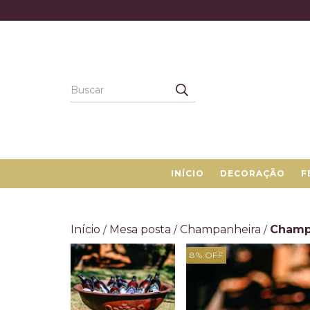
INÍCIO
DECORAÇÃO
F
Início
Mesa posta
Champanheira
Champa
/
/
/
8
% OFF