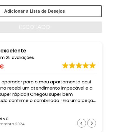
Adicionar a Lista de Desejos
 excelente
em
25 avaliações
o meu apartamento aqui
Comprei u
mpecável e a
entregaram
 super rápida!! Chegou super bem
acordo co
do confirme o combinado ! Era uma peça
Super profi
! Recomendo muito essa empresa! Valeu
o !
lo C
Bia
etembro 2024
28 