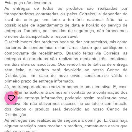
Esta peça não desmonta.
As entregas de todos os produtos são realizadas por
transportadoras contratadas ou pelos Correios, a depender do
local de entrega, em todo o território nacional. Não há a
possibilidade de agendamento de data e horário do serviço de
entregas. Também, por medidas de segurança, não fornecemos
o nome da transportadora responsável.
O recebimento dos produtos pode se dar por terceiros, tais como
porteiros de condomínios e familiares, desde que certifiquem o
comprovante de recebimento. Quando feitas via Correios, as
entregas dos produtos são realizadas mediante três tentativas,
em dias úteis consecutivos. Ocorrendo três tentativas de entrega
sem êxito, o produto será devolvido ao nosso Centro de
Distribuição. Em caso de novo envio, considera-se válido o
primeiro prazo de entrega informado.
Já, as transportadoras realizam somente uma tentativa. E, caso
não obtenha êxito, entraremos em contato para confirmação dos
0
dados de entrega informados, podendo assim realizar-se nova
tentativa. Se não obtivermos sucesso no contato e confirmação
dos dados o produto será devolvido ao nosso Centro de
Distribuição.
As entregas são realizadas de segunda à domingo. E, caso haja
alguma restrição para receber o produto, contate-nos assim que
efetuar a compra.