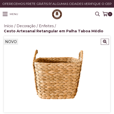
OFERECEMOS FRETE GRÁTIS P/ ALGUMAS CIDADES VERIFIQUE O CEP
MENU
0
Início
/
Decoração
/
Enfeites
/
Cesto Artesanal Retangular em Palha Taboa Médio
NOVO