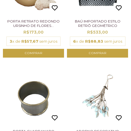
PORTA RETRATO REDONDO
BAÚ IMPORTADO ESTILO
URSINHO DE FLORES...
RETRÔ GEOMÉTRICO
R$173,00
R$533,00
3
x de
R$57,67
sem juros
6
x de
R$88,83
sem juros