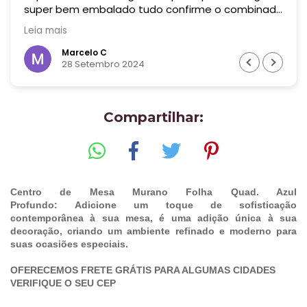
super bem embalado tudo confirme o combinado
! Era uma peça bem grande! Recomendo muito
Leia mais
essa empresa! Valeu cada centavo !
Marcelo C
28 Setembro 2024
Compartilhar:
Centro de Mesa Murano Folha Quad. Azul
Profundo: Adicione um toque de sofisticação
contemporânea à sua mesa, é uma adição única à sua
decoração, criando um ambiente refinado e moderno para
suas ocasiões especiais.
OFERECEMOS FRETE GRÁTIS PARA ALGUMAS CIDADES
VERIFIQUE O SEU CEP