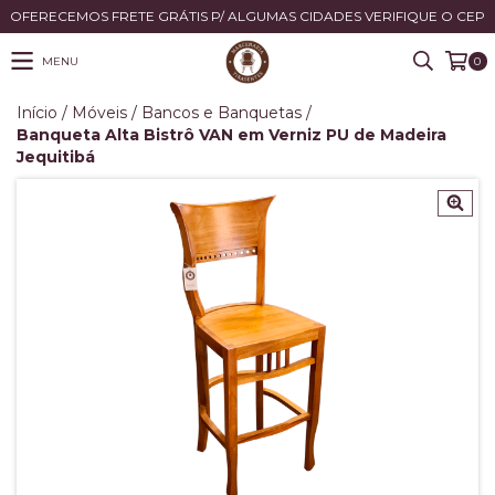
OFERECEMOS FRETE GRÁTIS P/ ALGUMAS CIDADES VERIFIQUE O CEP
MENU
0
Início
/
Móveis
/
Bancos e Banquetas
/
Banqueta Alta Bistrô VAN em Verniz PU de Madeira
Jequitibá