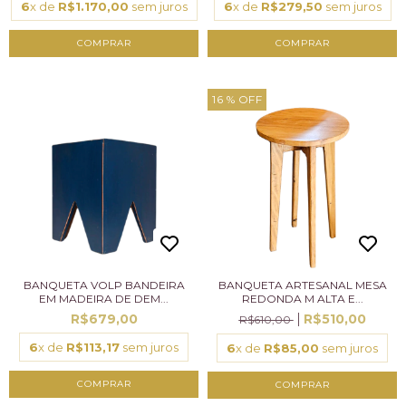
6
x de
R$1.170,00
sem juros
6
x de
R$279,50
sem juros
16
% OFF
BANQUETA VOLP BANDEIRA
BANQUETA ARTESANAL MESA
EM MADEIRA DE DEM...
REDONDA M ALTA E...
R$679,00
R$510,00
R$610,00
6
x de
R$113,17
sem juros
6
x de
R$85,00
sem juros