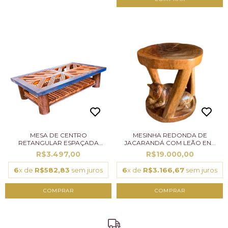
MESA DE CENTRO
MESINHA REDONDA DE
RETANGULAR ESPAÇADA
JACARANDÁ COM LEÃO EN...
RIPAD...
R$3.497,00
R$19.000,00
6
x de
R$582,83
sem juros
6
x de
R$3.166,67
sem juros