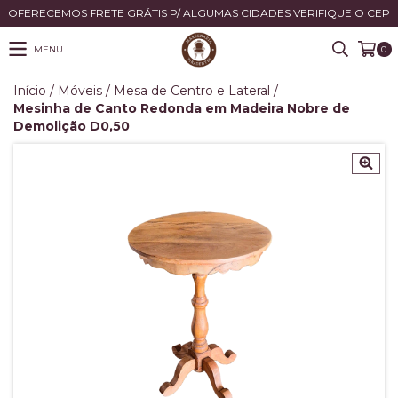
OFERECEMOS FRETE GRÁTIS P/ ALGUMAS CIDADES VERIFIQUE O CEP
MENU
0
Início
/
Móveis
/
Mesa de Centro e Lateral
/
Mesinha de Canto Redonda em Madeira Nobre de
Demolição D0,50