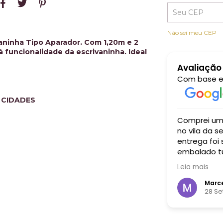
Não sei meu CEP
ninha Tipo Aparador. Com 1,20m e 2
 funcionalidade da escrivaninha. Ideal
Avaliação
Com base 
 CIDADES
xcelente. A comida estava maravilhosa,
Comprei um aparador para 
sa e autenticada, com um atendimento
no vila da serra recebi um atendimento i
or e simpático feito pelos próprios
entrega foi
embalado tu
bem grande
Leia mais
cada centav
 Spinelli
Marce
embro 2024
28 S