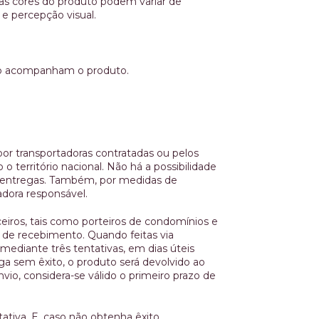
s cores do produto podem variar de
e percepção visual.
ão acompanham o produto.
por transportadoras contratadas ou pelos
o território nacional. Não há a possibilidade
e entregas. Também, por medidas de
adora responsável.
eiros, tais como porteiros de condomínios e
 de recebimento. Quando feitas via
 mediante três tentativas, em dias úteis
ga sem êxito, o produto será devolvido ao
io, considera-se válido o primeiro prazo de
ativa. E, caso não obtenha êxito,