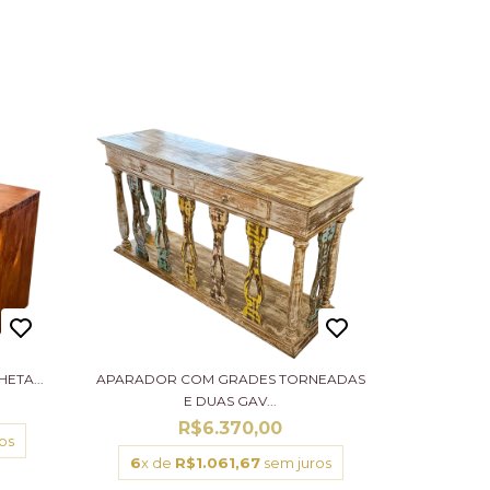
ETA...
APARADOR COM GRADES TORNEADAS
E DUAS GAV...
R$6.370,00
os
6
x de
R$1.061,67
sem juros