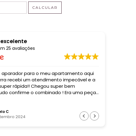
CALCULAR
 excelente
em
25 avaliações
o meu apartamento aqui
Comprei u
mpecável e a
entregaram
 super rápida!! Chegou super bem
acordo co
do confirme o combinado ! Era uma peça
Super profi
! Recomendo muito essa empresa! Valeu
o !
lo C
Bia
etembro 2024
28 