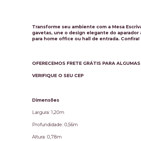
Transforme seu ambiente com a Mesa Escriva
gavetas, une o design elegante do aparador à
para home office ou hall de entrada. Confira!
OFERECEMOS FRETE GRÁTIS PARA ALGUMAS
s, artesanato e obras de arte com
Experiência e
VERIFIQUE O SEU CEP
isticação . Peças em ferro fundido e
muito saboro
eira entre outras diversas opções, dá
muito acolhed
prar a loja inteira. Estacionamento
donos.
Dimensões
imento de primeira. Recomendo.
Largura: 1,20m
re Cambraia
Ricardo
 2025
19 Nov
Profundidade: 0,56m
Altura: 0,78m