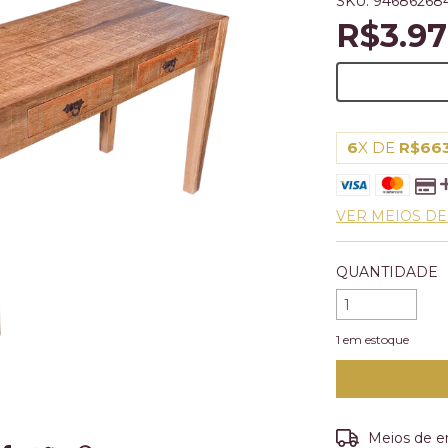
SKU:
94686268
R$3.97
6
X DE
R$663
VER MEIOS D
QUANTIDADE
1
em estoque
Entregas para o
Meios de e