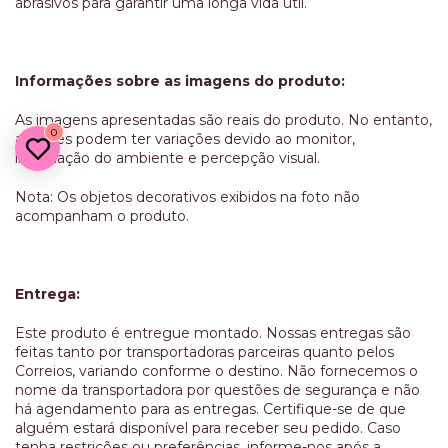
abrasivos para garantir uma longa vida útil.
Informações sobre as imagens do produto:
As imagens apresentadas são reais do produto. No entanto,
0
as cores podem ter variações devido ao monitor,
iluminação do ambiente e percepção visual.
Nota: Os objetos decorativos exibidos na foto não
acompanham o produto.
Entrega:
Este produto é entregue montado. Nossas entregas são
feitas tanto por transportadoras parceiras quanto pelos
Correios, variando conforme o destino. Não fornecemos o
nome da transportadora por questões de segurança e não
há agendamento para as entregas. Certifique-se de que
alguém estará disponível para receber seu pedido. Caso
tenha restrições ou preferências, informe-nos após a