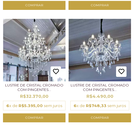
LUSTRE DE CRISTAL CROMADO
LUSTRE DE CRISTAL CROMADO
COM PINGENTES...
COM PINGENTES...
R$32.370,00
R$4.490,00
6
x de
R$5.395,00
sem juros
6
x de
R$748,33
sem juros