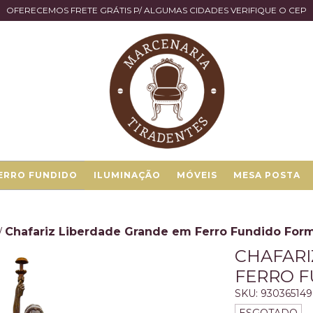
OFERECEMOS FRETE GRÁTIS P/ ALGUMAS CIDADES VERIFIQUE O CEP
ERRO FUNDIDO
ILUMINAÇÃO
MÓVEIS
MESA POSTA
Chafariz Liberdade Grande em Ferro Fundido For
/
CHAFARI
FERRO 
SKU:
930365149