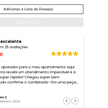
Adicionar a Lista de Desejos
 excelente
em
25 avaliações
o meu apartamento aqui
Comprei u
mpecável e a
entregaram
 super rápida!! Chegou super bem
acordo co
do confirme o combinado ! Era uma peça
Super profi
! Recomendo muito essa empresa! Valeu
o !
lo C
Bia
etembro 2024
28 