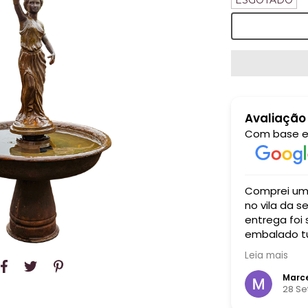
ESGOTADO
Avaliação
Com base 
xcelente. A comida estava maravilhosa,
Comprei um aparador para 
sa e autenticada, com um atendimento
no vila da serra recebi um atendimento i
or e simpático feito pelos próprios
entrega foi
embalado tu
bem grande
Leia mais
cada centav
 Spinelli
Marce
embro 2024
28 S