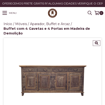
OFERECEMOS FRETE GRÁTIS P/ ALGUMAS CIDADES VERIFIQUE O CEP
MENU
0
Início
/
Móveis
/
Aparador, Buffet e Arcaz
/
Buffet com 4 Gavetas e 4 Portas em Madeira de
Demolição