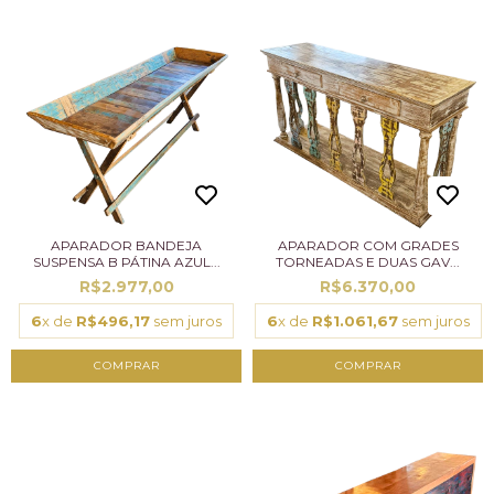
APARADOR BANDEJA
APARADOR COM GRADES
SUSPENSA B PÁTINA AZUL...
TORNEADAS E DUAS GAV...
R$2.977,00
R$6.370,00
6
x de
R$496,17
sem juros
6
x de
R$1.061,67
sem juros