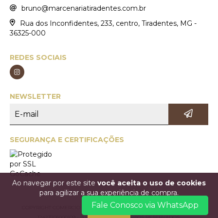
bruno@marcenariatiradentes.com.br
Rua dos Inconfidentes, 233, centro, Tiradentes, MG -
36325-000
REDES SOCIAIS
NEWSLETTER
SEGURANÇA E CERTIFICAÇÕES
Ao navegar por este site
você aceita o uso de cookies
para agilizar a sua experiência de compra.
Fale Conosco via WhatsApp
COPYRIGHT COMERCIO DE MÓVEIS MARCENARIA TIRADENTES LTDA. -
ENTENDI
12423705000109 - 2026. TODOS OS DIREITOS RESERVADOS.