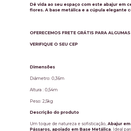
Dê vida ao seu espaço com este abajur em c
flores. A base metálica e a cúpula elegante 
OFERECEMOS FRETE GRÁTIS PARA ALGUMAS
VERIFIQUE O SEU CEP
Dimensões
s, artesanato e obras de arte com
Experiência e
isticação . Peças em ferro fundido e
muito saboro
Diâmetro: 0,36m
eira entre outras diversas opções, dá
muito acolhed
prar a loja inteira. Estacionamento
donos.
Altura : 0,54m
imento de primeira. Recomendo.
Peso: 2,5kg
re Cambraia
Ricardo
 2025
Descrição do produto
19 Nov
Um toque de natureza e sofisticação,
Abajur em
Pássaros, apoiado em Base Metálica
. Ideal p