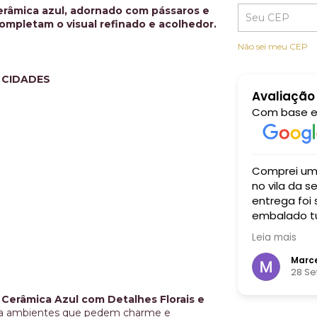
erâmica azul, adornado com pássaros e
completam o visual refinado e acolhedor.
Não sei meu CEP
 CIDADES
Avaliação
Com base 
xcelente. A comida estava maravilhosa,
Comprei um aparador para 
sa e autenticada, com um atendimento
no vila da serra recebi um atendimento i
or e simpático feito pelos próprios
entrega foi
embalado tu
bem grande
Leia mais
cada centav
 Spinelli
Marce
embro 2024
28 S
 Cerâmica Azul com Detalhes Florais e
ara ambientes que pedem charme e