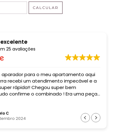
CALCULAR
 excelente
em
25 avaliações
o meu apartamento aqui
Comprei u
mpecável e a
entregaram
 super rápida!! Chegou super bem
acordo co
do confirme o combinado ! Era uma peça
Super profi
! Recomendo muito essa empresa! Valeu
o !
lo C
Bia
etembro 2024
28 