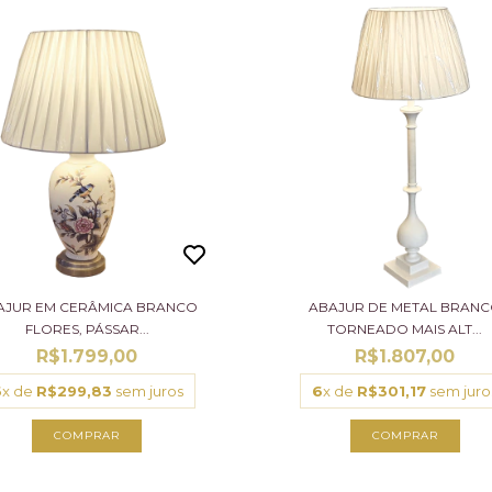
AJUR EM CERÂMICA BRANCO
ABAJUR DE METAL BRAN
FLORES, PÁSSAR...
TORNEADO MAIS ALT...
R$1.799,00
R$1.807,00
6
x de
R$299,83
sem juros
6
x de
R$301,17
sem juro