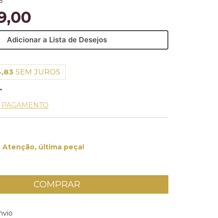
8
9,00
Adicionar a Lista de Desejos
,83
SEM JUROS
E PAGAMENTO
Atenção, última peça!
 CEP:
ALTERAR CEP
nvio