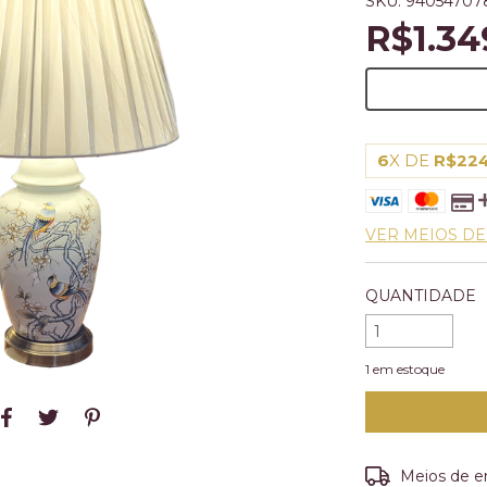
SKU:
94054707
R$1.34
6
X DE
R$224
VER MEIOS D
QUANTIDADE
1
em estoque
Entregas para o
Meios de e