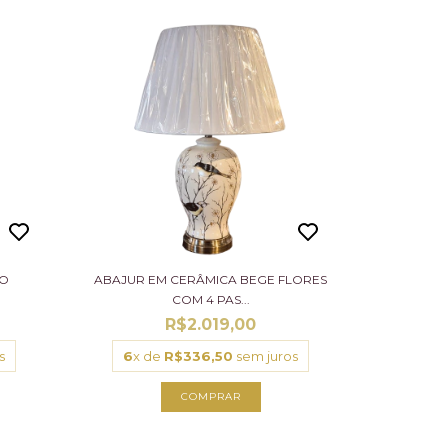
CO
ABAJUR EM CERÂMICA BEGE FLORES
COM 4 PAS...
R$2.019,00
s
6
x de
R$336,50
sem juros